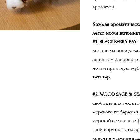
ароматом.
Каждая ароматическа
легко могли вспомни
#1. BLACKBERRY BAY 
листья ежевики дела
акцентом лаврового 
нотам приятную глуби
ветивер.
#2. WOOD SAGE & SEA
свободы, для тех, кт
морского побережья.
морской соли и шалф
грейпфрута. Ноты аро
красные морские во