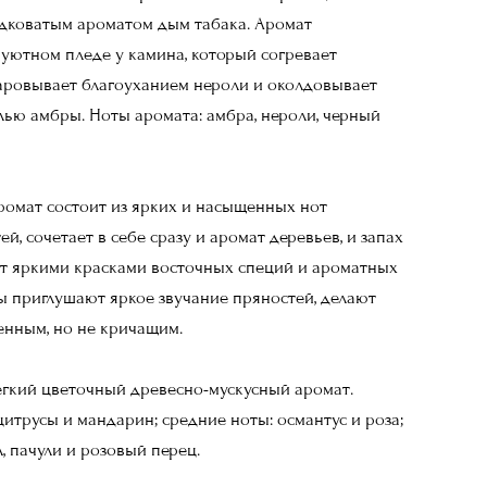
адковатым ароматом дым табака. Аромат
 уютном пледе у камина, который согревает
аровывает благоуханием нероли и околдовывает
лью амбры. Ноты аромата: амбра, нероли, черный
ромат состоит из ярких и насыщенных нот
й, сочетает в себе сразу и аромат деревьев, и запах
ет яркими красками восточных специй и ароматных
ы приглушают яркое звучание пряностей, делают
нным, но не кричащим.
егкий цветочный древесно-мускусный аромат.
цитрусы и мандарин; средние ноты: османтус и роза;
, пачули и розовый перец.