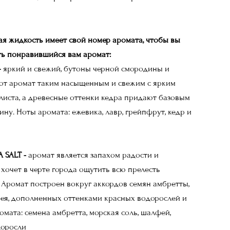
я жидкость имеет свой номер аромата, чтобы вы
ть понравившийся вам аромат:
–
яркий и свежий, бутоны черной смородины и
ют аромат таким насыщенным и свежим с ярким
листа, а древесные оттенки кедра придают базовым
ну. Ноты аромата: ежевика, лавр, грейпфрут, кедр и
 SALT -
аромат является запахом радости и
о хочет в черте города ощутить всю прелесть
 Аромат построен вокруг аккордов семян амбретты,
ея, дополненных оттенками красных водорослей и
мата: семена амбретта, морская соль, шалфей,
доросли