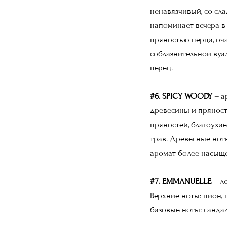
ненавязчивый, со сл
напоминает вечера в
пряностью перца, оч
соблазнительной вуа
перец.
#6. SPICY WOODY –
а
древесины и пряносте
пряностей, благоуха
трав. Древесные нот
аромат более насыще
#7. EMMANUELLE
– л
Верхние ноты: пион, 
базовые ноты: сандал