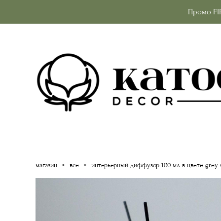
Промо FI
магазин
>
все
>
интерьерный диффузор 100 мл в цвете grey 