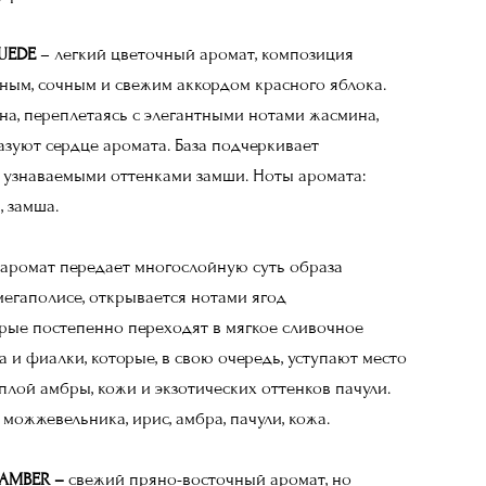
SUEDE
– легкий цветочный аромат, композиция
ным, сочным и свежим аккордом красного яблока.
на, переплетаясь с элегантными нотами жасмина,
азуют сердце аромата. База подчеркивает
 узнаваемыми оттенками замши. Ноты аромата:
, замша.
аромат передает многослойную суть образа
мегаполисе, открывается нотами ягод
рые постепенно переходят в мягкое сливочное
а и фиалки, которые, в свою очередь, уступают место
еплой амбры, кожи и экзотических оттенков пачули.
можжевельника, ирис, амбра, пачули, кожа.
 AMBER –
свежий пряно-восточный аромат, но