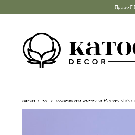
Промо FI
магазин
>
все
>
ароматическая композиция #3 peony blush s